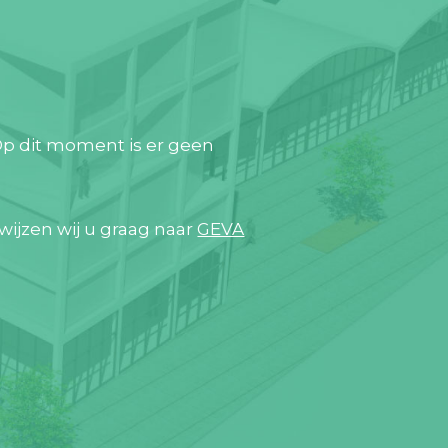
Op dit moment is er geen
wijzen wij u graag naar
GEVA